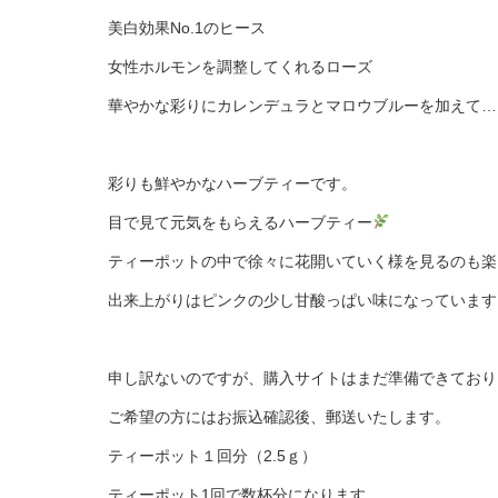
美白効果No.1のヒース
女性ホルモンを調整してくれるローズ
華やかな彩りにカレンデュラとマロウブルーを加えて…
彩りも鮮やかなハーブティーです。
目で見て元気をもらえるハーブティー
ティーポットの中で徐々に花開いていく様を見るのも楽
出来上がりはピンクの少し甘酸っぱい味になっています
申し訳ないのですが、購入サイトはまだ準備できており
ご希望の方にはお振込確認後、郵送いたします。
ティーポット１回分（2.5ｇ）
ティーポット1回で数杯分になります。