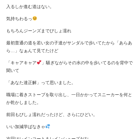
入るしか進む道はない。
気持ちわるっ
もちろんジーンズまでびしょ濡れ
最初普通の道を若い女の子達がサンダルで歩いてたから「あらあ
ら…」なぁんて見てたけど
「キャアキャア
」騒ぎながらその水の中を歩いてるのを背中で
聞いて
「あなた達正解」って思いました。
職場に着きストーブを取り出し、一日かかってスニーカーを何と
か乾かしました。
前回もびしょ濡れだったけど、さらにひどい。
いい加減学ばなきゃ
次回はレインコート＆レインシューズだな。