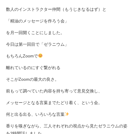
数人のインストラクター仲間（もうじきなるはず）と
「精油のメッセージを作ろう会」
を月一回開くことにしました。
今日は第一回目で「ゼラニウム」
もちろんZoomで
離れているのにすぐ繋がれる
そこがZoomの最大の良さ。
前もって調べていた内容を持ち寄って意見交換し、
メッセージとなる言葉までたどり着く、という会。
何と出る出る、いろいろな言葉
香りを嗅ぎながら、三人それぞれの視点から見たゼラニウムの姿
を2時間話しました。