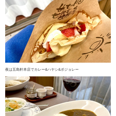
夜は五島軒本店でカレー&ハヤシ&ボジョレー