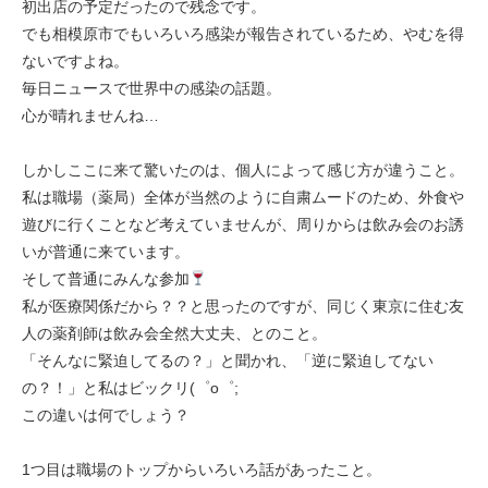
初出店の予定だったので残念です。
でも相模原市でもいろいろ感染が報告されているため、やむを得
ないですよね。
毎日ニュースで世界中の感染の話題。
心が晴れませんね…
しかしここに来て驚いたのは、個人によって感じ方が違うこと。
私は職場（薬局）全体が当然のように自粛ムードのため、外食や
遊びに行くことなど考えていませんが、周りからは飲み会のお誘
いが普通に来ています。
そして普通にみんな参加
私が医療関係だから？？と思ったのですが、同じく東京に住む友
人の薬剤師は飲み会全然大丈夫、とのこと。
「そんなに緊迫してるの？」と聞かれ、「逆に緊迫してない
の？！」と私はビックリ(゜o゜;
この違いは何でしょう？
1つ目は職場のトップからいろいろ話があったこと。