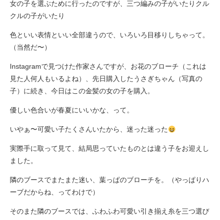
女の子を選ぶために行ったのですが、三つ編みの子がいたりクル
クルの子がいたり
色といい表情といい全部違うので、いろいろ目移りしちゃって。
（当然だ〜）
Instagramで見つけた作家さんですが、お花のブローチ（これは
見た人何人もいるよね）、先日購入したうさぎちゃん（写真の
子）に続き、今日はこの金髪の女の子を購入。
優しい色合いが春夏にいいかな、って。
いやぁ〜可愛い子たくさんいたから、迷った迷った
実際手に取って見て、結局思っていたものとは違う子をお迎えし
ました。
隣のブースでまたまた迷い、葉っぱのブローチを。（やっぱりハ
ーブだからね、ってわけで）
そのまた隣のブースでは、ふわふわ可愛い引き揃え糸を三つ選び