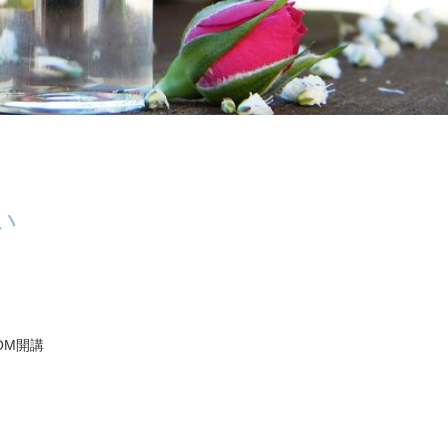
い
OM開講