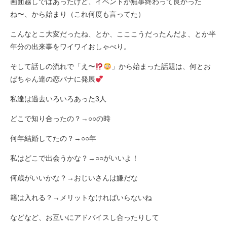
画面越しではあったけど、イベントが無事終わって良かった
ね〜、から始まり（これ何度も言ってた）
こんなとこ大変だったね、とか、こここうだったんだよ、とか半
年分の出来事をワイワイおしゃべり。
そして話しの流れで「え〜
」から始まった話題は、何とお
ばちゃん達の恋バナに発展
私達は過去いろいろあった3人
どこで知り合ったの？→○○の時
何年結婚してたの？→○○年
私はどこで出会うかな？→○○がいいよ！
何歳がいいかな？→おじいさんは嫌だな
籍は入れる？→メリットなければいらないね
などなど、お互いにアドバイスし合ったりして