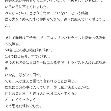
自分の思いが必要な人に届いていない、と模索している私にも、
いろいろ助言をくれました。
みんな自分のことは良くわかっていない、という結論。
固く大きく絡んだ糸に隙間ができて、徐々に緩んでいく感じでし
た。
そして昨日は二子玉川で「アロマリンパセラピスト協会の勉強会
＆交流会」
50名ほどの参加者は熱い熱い。
1分で自己紹介、すでに熱い。
午後の勉強会は谷口晋一氏による講演「セラピストの歩む成功法
則」
いやあ、頭がフル回転。
でも、人が違えど重ねて言われることは同じ。
次第に自分の中に入っていき、少し腹が決まったかな。
同じ言葉が次々と違う人から耳に入ってくる。
とにかくやっみよう！
そう思えた連休でした。