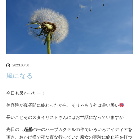
2023.08.30
風になる
今日も暑かったー！
美容院が真昼間に終わったから、そりゃもう外は暑い暑い
長いことそのスタイリストさんにはお世話になっていますが
先日の
→
超塾バー
のハーブカクテルの件でいろいろアイディアを
頂き、おかげ様で夜な夜な行っていた魔女の実験に終止符を打つ