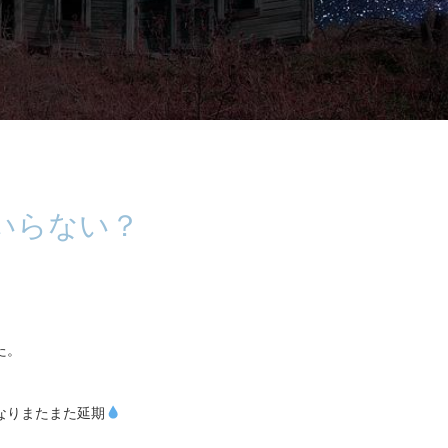
いらない？
た。
なりまたまた延期