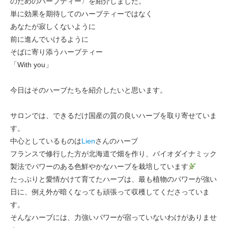
のためのハーブティー〉を紹介しました。
単に効果を期待してのハーブティーではなく
あなたが寂しくないように
前に進んでいけるように
そばに寄り添うハーブティー
「With you」
今日はそのハーブたちを紹介したいと思います。
サロンでは、できるだけ国産の質の良いハーブを取り寄せていま
す。
中心としているものは
Lien
さんのハーブ
フランスで修行した方が北海道で畑を作り、バイオダイナミック
製法でパワーのある色鮮やかなハーブを栽培しています
たっぷりと愛情かけて育てたハーブは、最も植物のパワーが強い
日に、例え外が暗くなっても頑張って収穫してくださっていま
す。
そんなハーブには、力強いパワーが宿っていないわけがありませ