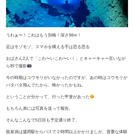
うわぁ〜！これはもう別格！深さ98m！
足はモゾモゾ、スマホを構える手は恐る恐る
おばさん2人で「こわ〜いこわ〜い！」とキャーキャー言いなが
ら秒で撮影
今の時期はコウモリがいなかったのですが、あの時はコウモリが
バタバタ飛んでたから、怖かったかもね。
ということが分かって、行った甲斐があった
もちろん弟には写真を送って報告。
そんなこんなで5日目も予定通り終了。
龍泉洞は盛岡駅からバスで２時間以上かかりましが、貴重な体験